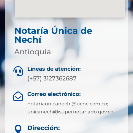
Notaría Única de
Nechí
Antioquia
Líneas de atención:

(+57) 3127362687
Correo electrónico:

notariaunicanechi@ucnc.com.co;
unicanechi@supernotariado.gov.co
Dirección:
