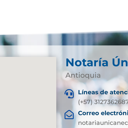
Notaría Ún
Antioquia
Líneas de atenc

(+57) 312736268
Correo electrón

notariaunicane