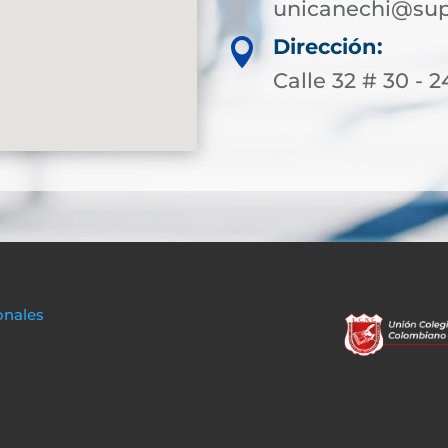
unicanechi@sup
Dirección:

Calle 32 # 30 - 2
onales