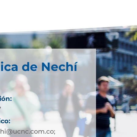
ica de Nechí
ión:
7
ico:
chi@ucnc.com.co;