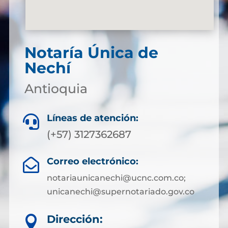
Notaría Única de
Nechí
Antioquia
Líneas de atención:

(+57) 3127362687
Correo electrónico:

notariaunicanechi@ucnc.com.co;
unicanechi@supernotariado.gov.co
Dirección:
