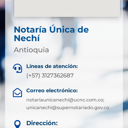
Notaría Única de
Nechí
Antioquia
Líneas de atención:

(+57) 3127362687
Correo electrónico:

notariaunicanechi@ucnc.com.co;
unicanechi@supernotariado.gov.co
Dirección:
