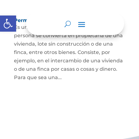
Abrir barra de herramientas
Permuta de Inmuebles
Es uno de los contratos para que una
persona se convierta en propietaria de una
vivienda, lote sin construcción o de una
finca, entre otros bienes. Consiste, por
ejemplo, en el intercambio de una vivienda
o de una finca por casas o cosas y dinero.
Para que sea una...