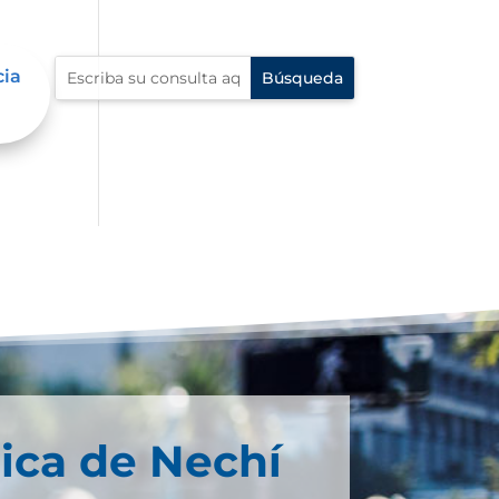
s
cia
ica de Nechí