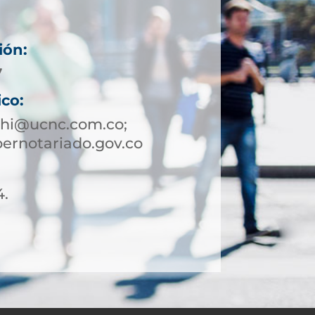
ión:
7
ico:
chi@ucnc.com.co;
ernotariado.gov.co
4.