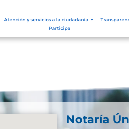
iones, asociaciones y otros grupo
Atención y servicios a la ciudadanía
Transparen
Participa
Notaría Ún