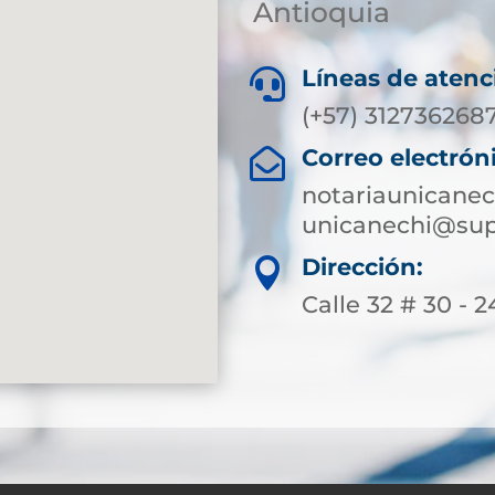
Antioquia
Líneas de atenc

(+57) 312736268
Correo electrón

notariaunicane
unicanechi@sup
Dirección:

Calle 32 # 30 - 2