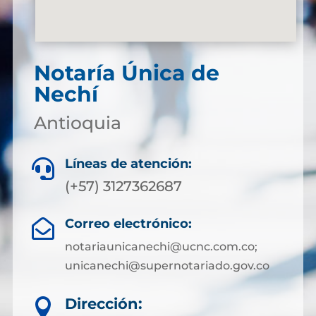
Notaría Única de
Nechí
Antioquia
Líneas de atención:

(+57) 3127362687
Correo electrónico:

notariaunicanechi@ucnc.com.co;
unicanechi@supernotariado.gov.co
Dirección:
