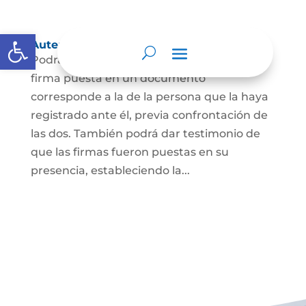
Abrir barra de herramientas
Autenticación de Firma
Podrá dar testimonio escrito de que la
firma puesta en un documento
corresponde a la de la persona que la haya
registrado ante él, previa confrontación de
las dos. También podrá dar testimonio de
que las firmas fueron puestas en su
presencia, estableciendo la...