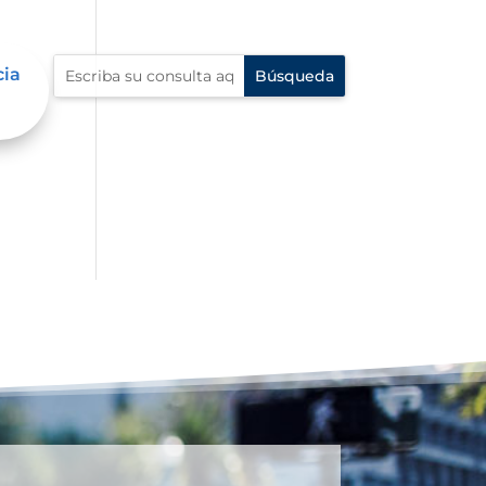
cia
al