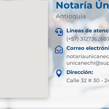
Notaría Ún
Antioquia
Líneas de atenc

(+57) 312736268
Correo electrón

notariaunicane
unicanechi@sup
Dirección:

Calle 32 # 30 - 2