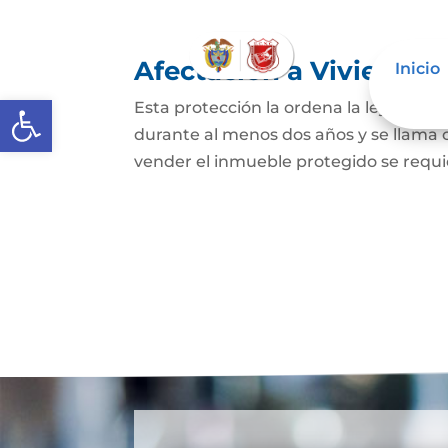
Afectación a Vivienda f
Inicio
Abrir barra de herramientas
Esta protección la ordena la ley sobre 
durante al menos dos años y se llama
vender el inmueble protegido se requie