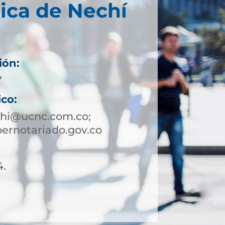
ica de Nechí
ión:
7
ico:
chi@ucnc.com.co;
ernotariado.gov.co
4.