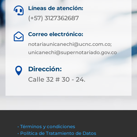
Líneas de atención:

(+57) 3127362687
Correo electrónico:

notariaunicanechi@ucnc.com.co;
unicanechi@supernotariado.gov.co
Dirección:

Calle 32 # 30 - 24.
• Términos y condiciones
• Política de Tratamiento de Datos