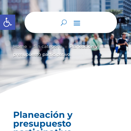
Abrir barra de herramientas
Home
Sin categoría
Planeación y
9
9
presupuesto participativo.
Planeación y
presupuesto