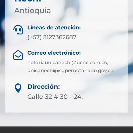
Antioquia
Líneas de atención:

(+57) 3127362687
Correo electrónico:

notariaunicanechi@ucnc.com.co;
unicanechi@supernotariado.gov.co
Dirección:

Calle 32 # 30 - 24.