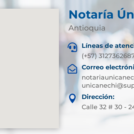
Notaría Ún
Antioquia
Líneas de atenc

(+57) 312736268
Correo electrón

notariaunicane
unicanechi@sup
Dirección:

Calle 32 # 30 - 2