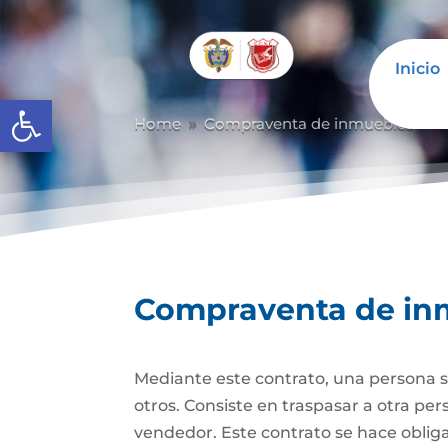
Inicio
Abrir barra de herramientas
Home
Compraventa de inmuebles
C
9
9
Compraventa de in
Mediante este contrato, una persona se
otros. Consiste en traspasar a otra p
vendedor. Este contrato se hace obli