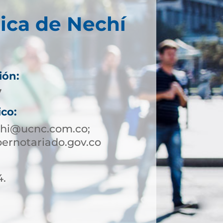
ica de Nechí
ión:
7
ico:
chi@ucnc.com.co;
ernotariado.gov.co
4.