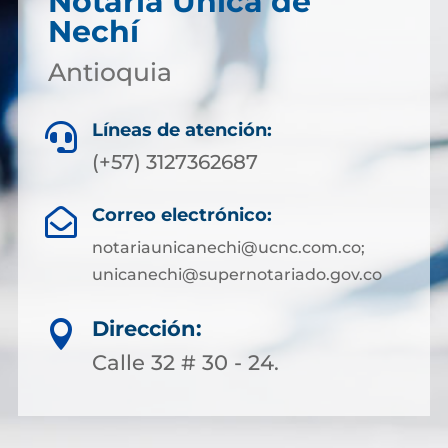
Notaría Única de
Nechí
Antioquia
Líneas de atención:

(+57) 3127362687
Correo electrónico:

notariaunicanechi@ucnc.com.co;
unicanechi@supernotariado.gov.co
Dirección:

Calle 32 # 30 - 24.