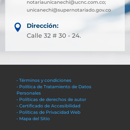
notariaunicanechi@ucnc.com.co;
unicanechi@supernotariado.gov.co
Dirección:

Calle 32 # 30 - 24.
• Términos y condiciones
• Política de Tratamiento de Datos
Personales
• Políticas de derechos de autor
• Certificado de Accesibilidad
• Políticas de Privacidad Web
• Mapa del Sitio