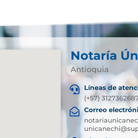
Notaría Ún
Antioquia
Líneas de atenc

(+57) 312736268
Correo electrón

notariaunicane
unicanechi@sup