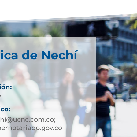
ica de Nechí
ión:
7
ico:
chi@ucnc.com.co;
ernotariado.gov.co