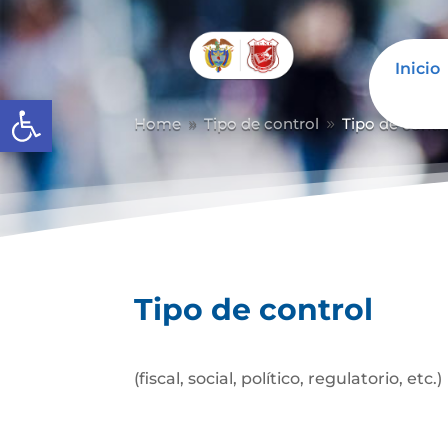
Inicio
Abrir barra de herramientas
Home
Tipo de control
Tipo de contr
9
9
Tipo de control
(fiscal, social, político, regulatorio, etc.)